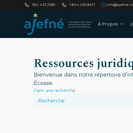
902.433.2085
1.844.250.8471
info@ajefne.n
À Propos
J
Ressources juridi
Bienvenue dans notre répertoire d’in
Écosse.
Faire une recherche