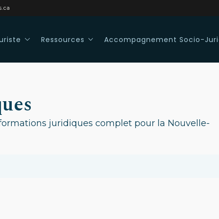
s.ca
uriste
Ressources
Accompagnement Socio-Juri
ques
formations juridiques complet pour la Nouvelle-