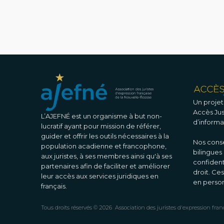
Un projet
Accès Just
L’AJEFNÉ est un organisme à but non-
d’informa
lucratif ayant pour mission de référer,
guider et offrir les outils nécessaires à la
Nos conse
population acadienne et francophone,
bilingues
aux juristes, à ses membres ainsi qu'à ses
confident
partenaires afin de faciliter et améliorer
droit. Ces
leur accès aux services juridiques en
en perso
français.
Tous droits réservés ©
2026
Association des juristes d'expression fran